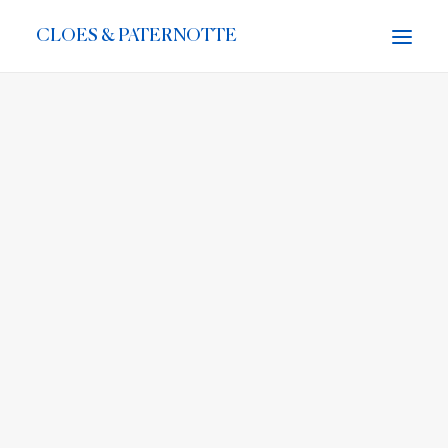
CLOES & PATERNOTTE
ACTUALITÉS
LE DISQUE
AGENDA
BIOGRAPHIE
CONTACT
PARTENAIRES